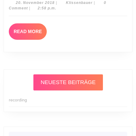
20.
Klissenbauer
20. November 2018
|
Klissenbauer
|
0
November
Comment
|
2:58 p.m.
2018
READ
READ MORE
MORE
NEUESTE BEITRÄGE
recording
Search