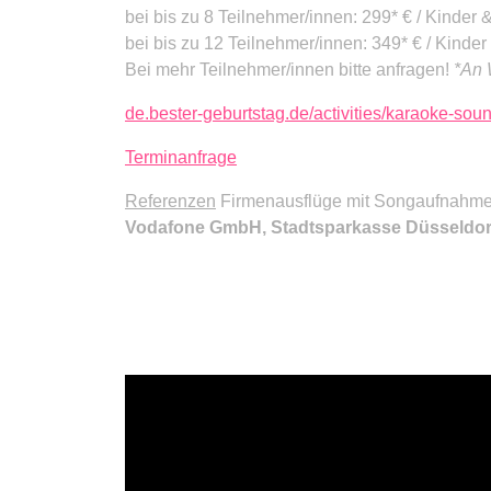
bei bis zu 8 Teilnehmer/innen: 299* € / Kinder
bei bis zu 12 Teilnehmer/innen: 349* € / Kinde
Bei mehr Teilnehmer/innen bitte anfragen!
*An 
de.bester-geburtstag.de/activities/karaoke-so
Terminanfrage
Referenzen
Firmenausflüge mit Songaufnahm
Vodafone GmbH, Stadtsparkasse Düsseldor