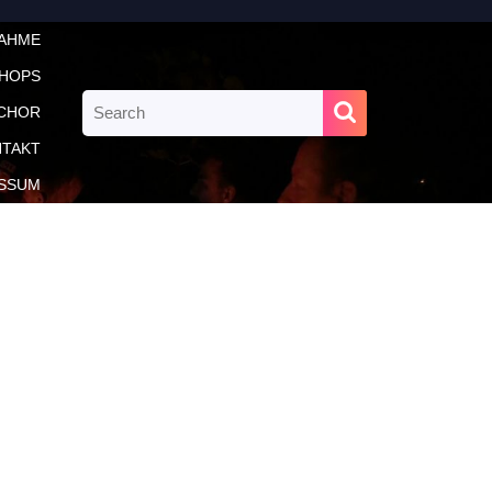
NAHME
HOPS
Search
CHOR
for:
TAKT
SSUM