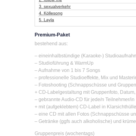
3.
sexualverkehr
4.
Köllesong
5.
Layla
Premium-Paket
bestehend aus:
– eineinhalbstündige (Karaoke-) Studioaufna
– Studioführung & WarmUp
– Aufnahme von 1 bis 7 Songs
– professionelle Studioeffekte, Mix und Masteri
– Fotoshooting (Schnappschüsse und Gruppen
+ CD-Labelgestaltung mit Gruppenfoto, Datum,
– gebrannte Audio-CD für jede/n Teilnehmer/in
+ mit (aufgeklebtem) CD-Label in Klarsichthülle
– eine CD mit allen Fotos (Schnappschüsse u
– Getränke (ggfs auch alkoholische) und krüme
Gruppenpreis (wochentags)