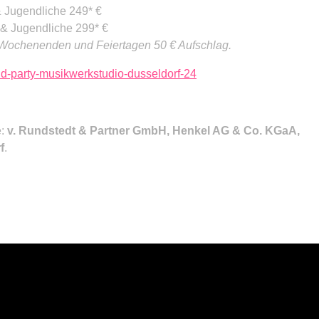
 & Jugendliche 249* €
r & Jugendliche 299* €
Wochenenden und Feiertagen 50 € Aufschlag.
und-party-musikwerkstudio-dusseldorf-24
e:
v. Rundstedt & Partner GmbH, Henkel AG & Co. KGaA,
f
.