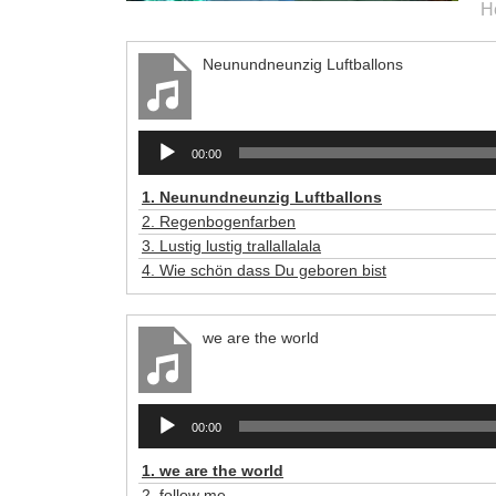
H
Neunundneunzig Luftballons
Audio-
00:00
Player
1.
Neunundneunzig Luftballons
2.
Regenbogenfarben
3.
Lustig lustig trallallalala
4.
Wie schön dass Du geboren bist
we are the world
Audio-
00:00
Player
1.
we are the world
2.
follow me