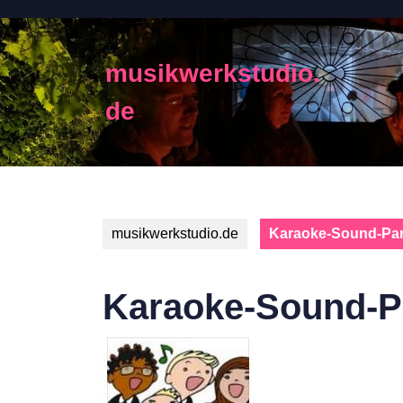
Skip
to
content
musikwerkstudio.
Skip
to
de
content
musikwerkstudio.de
Karaoke-Sound-Par
Karaoke-Sound-P