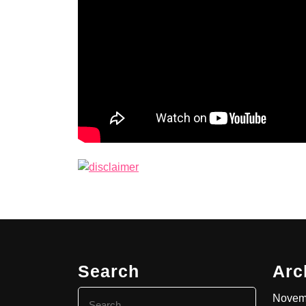
Search
Arc
Search
Novem