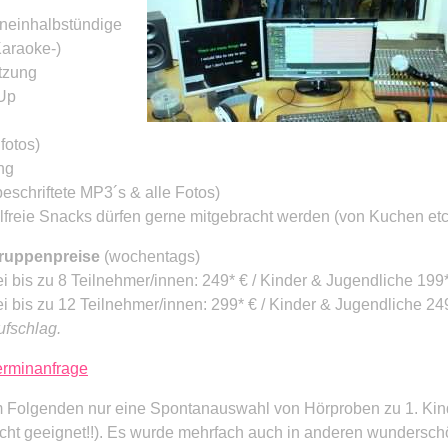
ineinhalbstündige
Karaoke-)
tzung
mUp
fotos)
ng
beschriftete MP3´s & alle Fotos)
lfreie Snacks dürfen gerne mitgebracht werden (von Kuchen etc
ruppenpreise
(wochentags)
ei bis zu 8 Teilnehmer/innen: 249* € / Kinder & Jugendliche 199
ei bis zu 12 Teilnehmer/innen: 299* € / Kinder & Jugendliche 24
ufschlag.
erminanfrage
m Folgenden nur eine Spontanauswahl von Hörproben zu 1. Kind
icht geeignet!!). Es wurde mehrfach auch in anderen wundersch