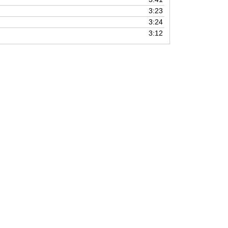
die
3:23
Lautstärke
3:24
zu
3:12
regeln.