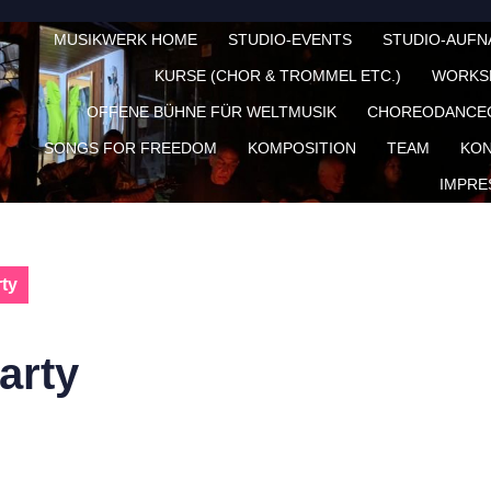
MUSIKWERK HOME
STUDIO-EVENTS
STUDIO-AUF
KURSE (CHOR & TROMMEL ETC.)
WORKS
OFFENE BÜHNE FÜR WELTMUSIK
CHOREODANCE
SONGS FOR FREEDOM
KOMPOSITION
TEAM
KON
IMPRE
ty
arty