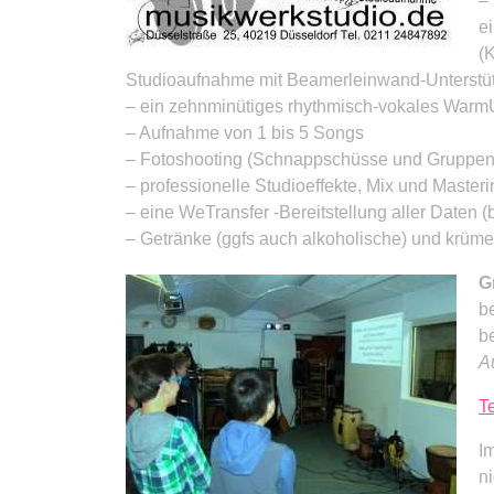
–
e
(
Studioaufnahme mit Beamerleinwand-Unterstü
– ein zehnminütiges rhythmisch-vokales War
– Aufnahme von 1 bis 5 Songs
– Fotoshooting (Schnappschüsse und Gruppen
– professionelle Studioeffekte, Mix und Masteri
– eine WeTransfer -Bereitstellung aller Daten (
– Getränke (ggfs auch alkoholische) und krüme
G
b
b
A
T
I
n