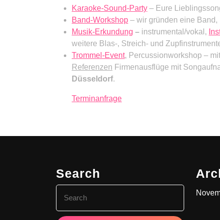
Karaoke-Sound-Party
– Eure Lieblingsson
Band-Workshop
– wir gründen eine Band,
Musik-Erkundung
–
instrumental/vokal,
Ins
weitere Blas-, Streich- und Zupfinstrumente
Trommel-Event
, Percussionworkshop – mit
Referenzen
Firmenausflüge mit Songauf
Düsseldorf
.
Terminanfrage
Search
Arc
Search
Novem
for: