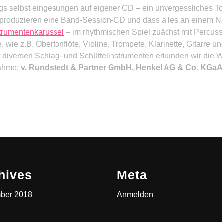
gs selbst eingesungen auf eigener CD – ein unvergessliches T
 produzieren eine Band-Session-CD und dass alles an einem N
trumentenkarussel
– im rhythmischen Spiel zuächst mit Percus
, wie z.B. Obertonflöte, Violine, Trompete, Klarinette, Gitarre u
 diversen Schlag- und Schüttelinstrumenten erkunden wir die W
nahme:
v. Rundstedt & Partner GmbH, Henkel AG & Co. KGa
hives
Meta
ber 2018
Anmelden