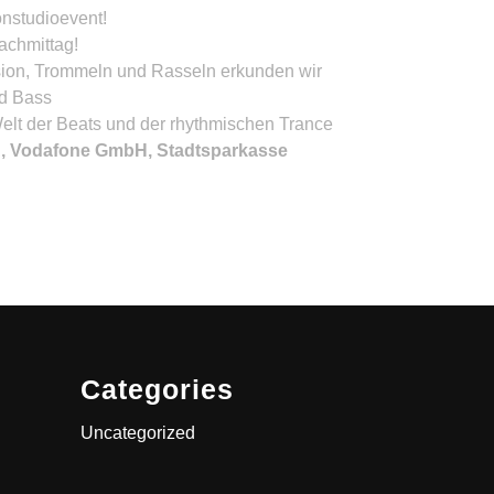
onstudioevent!
achmittag!
sion, Trommeln und Rasseln erkunden wir
nd Bass
elt der Beats und der rhythmischen Trance
A, Vodafone GmbH, Stadtsparkasse
Categories
Uncategorized