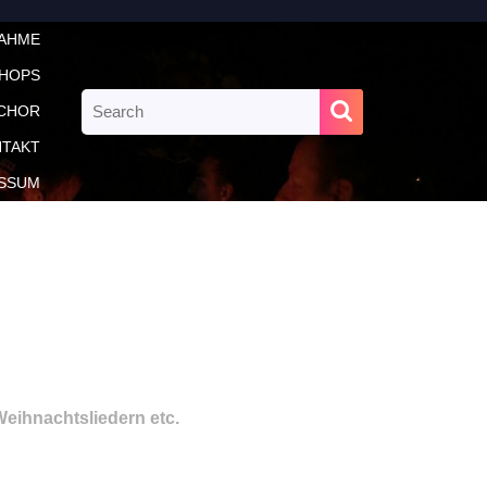
NAHME
HOPS
Search
CHOR
for:
TAKT
SSUM
eihnachtsliedern etc.