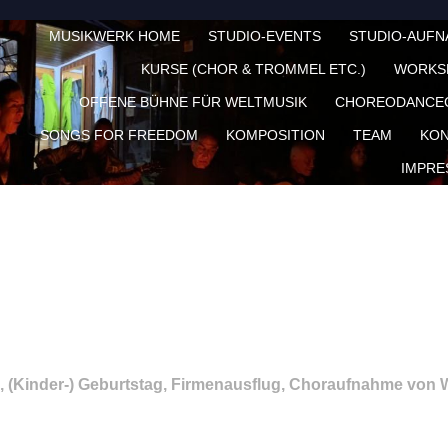
MUSIKWERK HOME
STUDIO-EVENTS
STUDIO-AUF
KURSE (CHOR & TROMMEL ETC.)
WORKS
OFFENE BÜHNE FÜR WELTMUSIK
CHOREODANCE
SONGS FOR FREEDOM
KOMPOSITION
TEAM
KON
IMPRE
, (Kinder-) Geburtstag, Firmenausflug, Choraufnahme von W