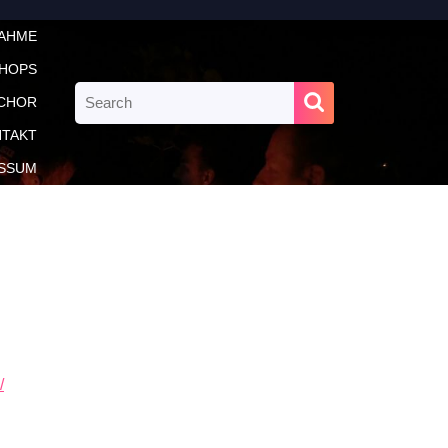
NAHME
HOPS
Search
CHOR
for:
TAKT
SSUM
/