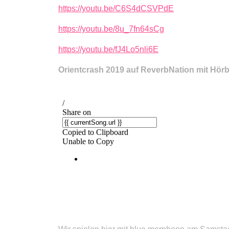
https://youtu.be/C6S4dCSVPdE
https://youtu.be/8u_7fn64sCg
https://youtu.be/fJ4Lo5nli6E
Orientcrash 2019 auf ReverbNation mit Hörb