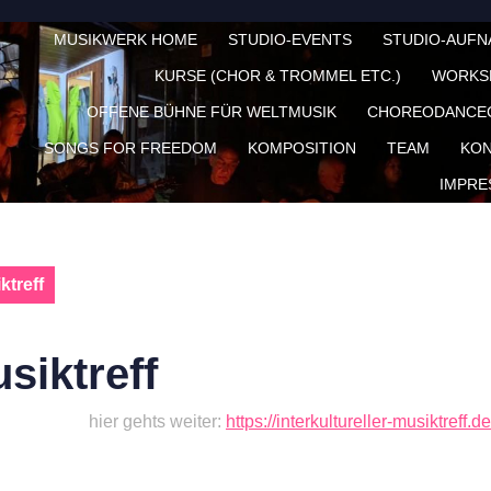
MUSIKWERK HOME
STUDIO-EVENTS
STUDIO-AUF
KURSE (CHOR & TROMMEL ETC.)
WORKS
OFFENE BÜHNE FÜR WELTMUSIK
CHOREODANCE
SONGS FOR FREEDOM
KOMPOSITION
TEAM
KON
IMPRE
ktreff
usiktreff
r Musiktreff
hier gehts weiter:
https://interkultureller-musiktreff.de